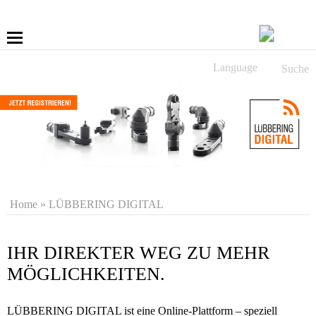
Language
Suche
Mehr
Schrauben
Bohren
Anwendungen
Home
»
LÜBBERING DIGITAL
Service
IHR DIREKTER WEG ZU MEHR
LÜBBERING DIGITAL
MÖGLICHKEITEN.
Jobs & Karriere
LÜBBERING DIGITAL ist eine Online-Plattform – speziell