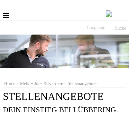
Language
Suche
Mehr
Schrauben
Bohren
Anwendungen
Home
»
Mehr
»
Jobs & Karriere
»
Stellenangebote
Service
STELLENANGEBOTE
DEIN EINSTIEG BEI LÜBBERING.
LÜBBERING DIGITAL
Jobs & Karriere