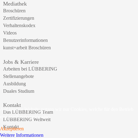
Mediathek
Broschüren
Zertifizierungen
Verhaltenskodex
Videos
Benutzerinformationen
kunst+arbeit Broschüren
Jobs & Karriere
Arbeiten bei LÜBBERING
Stellenangebote
Ausbildung
Duales Studium
Kontakt
Auf unserer Website nutzen wir nur Cookies, welche für den Betrieb
Das LÜBBERING Team
essenziell notwendig sind.
LÜBBERING Weltweit
Kontakt
Akzeptieren
Weitere Informationen