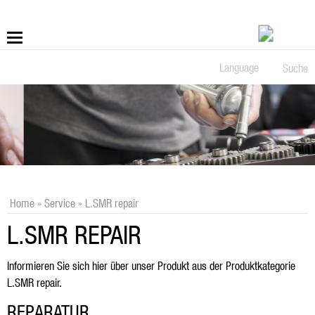
Language
Suche
Mehr
Schrauben
Bohren
Anwendungen
Home
»
Service
»
L.SMR repair
L.SMR REPAIR
Service
Informieren Sie sich hier über unser Produkt aus der Produktkategorie
LÜBBERING DIGITAL
L.SMR repair.
Jobs & Karriere
REPARATUR