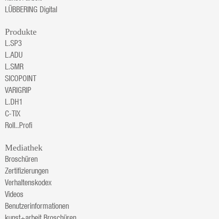
LÜBBERING Digital
Produkte
L.SP3
L.ADU
L.SMR
SICOPOINT
VARIGRIP
L.DH1
C-TIX
Roll..Profi
Mediathek
Broschüren
Zertifizierungen
Verhaltenskodex
Videos
Benutzerinformationen
kunst+arbeit Broschüren